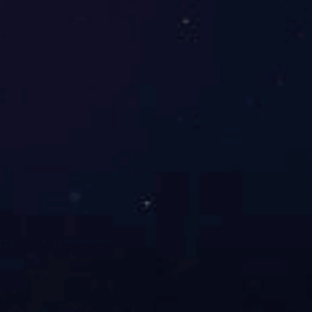
衣衫、污水沾
召开应对险情
但因暴雨导致
购了2桶泡沫
缝隙中，以观