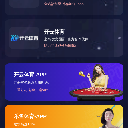
7月24
市、锡林郭勒
超过1959年