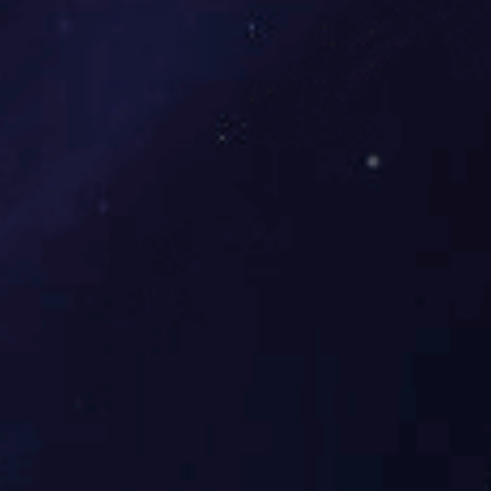
4号楼地
司32号储藏
西、南、东北