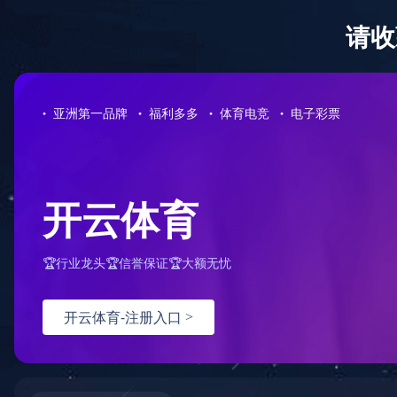
足球篮球官方直播
关于我们
新闻动态
平台