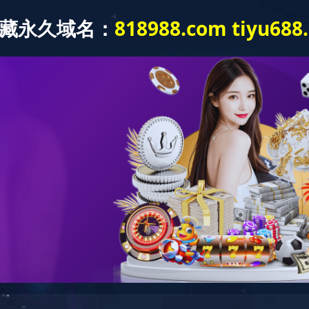
招标采购
工程咨询
项目管理