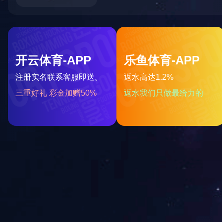
通知公告
文化活动
联系我们
Contact us
电话：0471-5223613
投诉电话：0471-5223607
邮箱：imzs@imzs.com.cn
网址：/
地址：内蒙古自治区呼和浩特市赛罕区鄂尔
多斯东街12号银联大厦10层