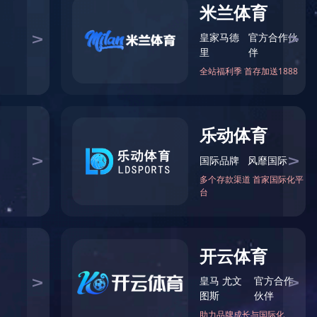
当前位置：
首页
>>新闻动态>>集团新闻
事年会 暨第五届前沿论坛简报
量：
2679
次
期刊有限公司2025年度理事年会，第五届招标
设备招标中心（工业和信息化部政府采购中
记何平出席年会开幕式；公司副总经理孙建成