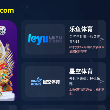
节能环保
专家登记
人才招聘