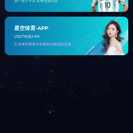
43
阿拉
44
阿拉
45
阿拉
足球篮球官方直播平台
/
关于我们
Copyright © 2002-2025 华体会体育 All rights reserved.
蒙ICP备2022002449号-1
本网站内容归华