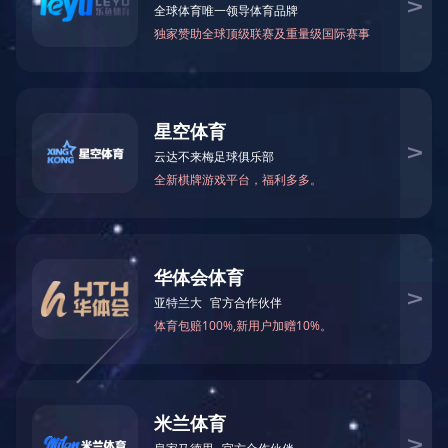
今天是：2026年8月7日 星期五
华体会体育
关于我们
About us
公司简介
组织机构
序号
公司资质
1
呼和
2
呼和
公司荣誉
3
呼和
4
乌海
华体会体育