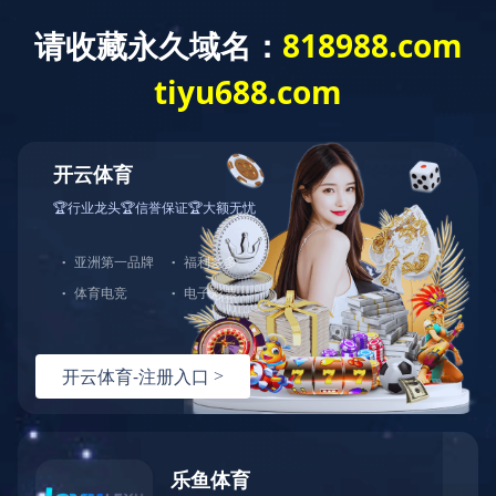
足球篮球官方直播
关于我们
新闻动态
平台