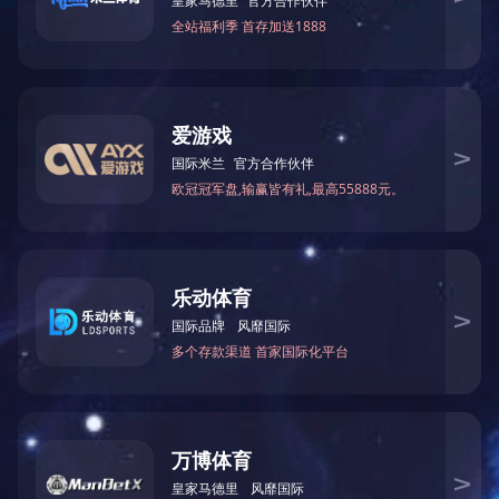
5
赤峰
联系我们
6
赤峰
7
辽真
联系我们
8
赤峰
Contact us
9
呼伦
电话：0471-5223613
10
新巴
投诉电话：0471-5223607
11
呼伦
邮箱：imzs@imzs.com.cn
12
呼伦
网址：/
13
通辽
地址：内蒙古自治区呼和浩特市赛罕区鄂尔
多斯东街12号银联大厦10层
14
通辽
15
锡林
16
锡林
17
锡林