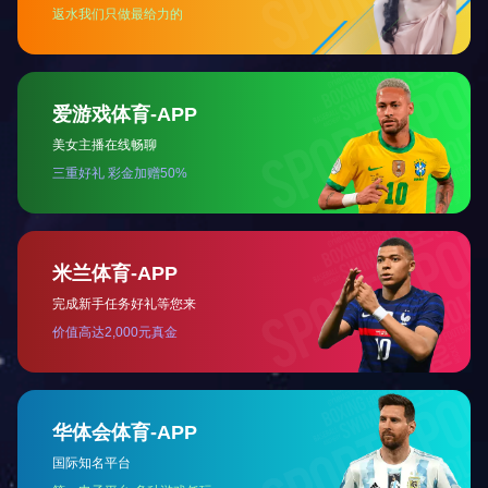
30
乌兰
31
鄂尔
32
鄂尔
33
鄂尔
34
巴彦
35
巴彦
36
巴彦
37
巴彦
38
巴彦
39
巴彦
40
巴彦
41
巴彦
42
阿拉