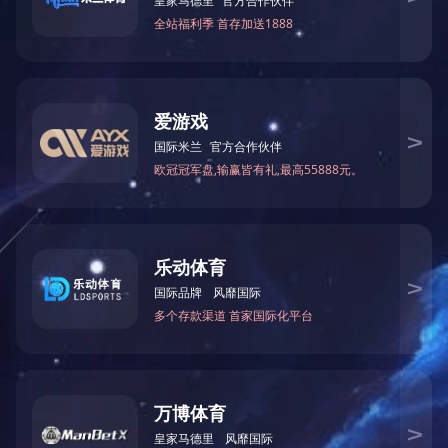
本次评
节能服务
管部门及专
环保服务
碳服务
联系我们
Contact us
电话：0471-5223613
投诉电话：0471-5223607
邮箱：imzs@imzs.com.cn
网址：/
地址：内蒙古自治区呼和浩特市赛罕区鄂尔
多斯东街12号银联大厦10层