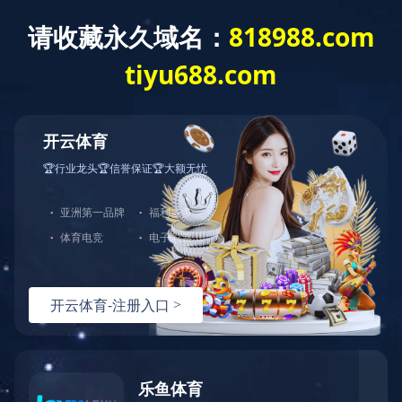
足球篮球官方直播
关于我们
新闻动态
平台