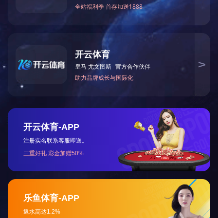
足球篮球官方直播平台
/
关于我们
Copyright © 2002-2025 华体会体育 All rights reserved.
蒙ICP备2022002449号-1