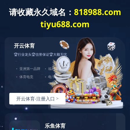
足球篮球官方直播
关于我们
新闻动态
平台