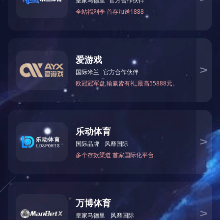
联系我们
联系我们
Contact us
电话：0471-5223613
投诉电话：0471-5223607
邮箱：imzs@imzs.com.cn
网址：/
地址：内蒙古自治区呼和浩特市赛罕区鄂尔
多斯东街12号银联大厦10层