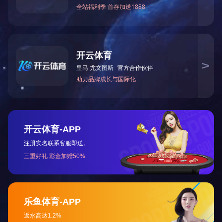
足球篮球官方直播平台
/
关于我们
Copyright © 2002-2025 华体会体育 All rights reserved.
蒙ICP备2022002449号-1