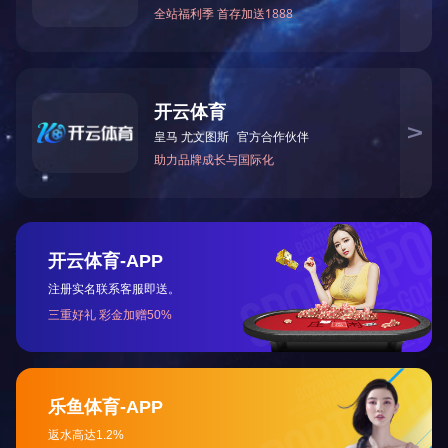
足球篮球官方直播平台
/
关于我们
Copyright © 2002-2025 华体会体育 All rights reserved.
蒙ICP备2022002449号-1