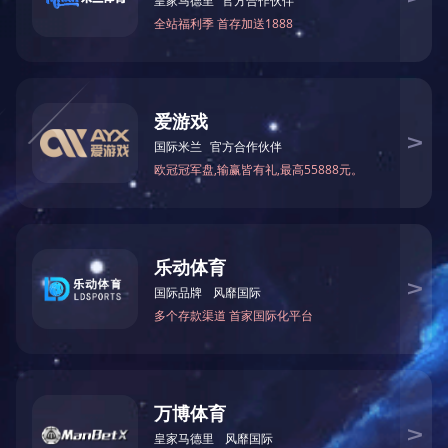
项工作，提供
PPP咨询
编辑：姜旭
设备监理
校对：张文
责任编辑：
联系我们
本文系原
Contact us
电话：0471-5223613
投诉电话：0471-5223607
邮箱：imzs@imzs.com.cn
网址：/
地址：内蒙古自治区呼和浩特市赛罕区鄂尔
多斯东街12号银联大厦10层