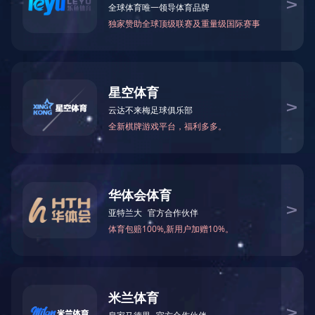
今天是：2026年8月9日 星期日
全过程咨询
工程咨询
Project Consultancy
规划
项目咨询
我公司受
程造价咨询服
评估咨询
该项目位
全过程咨询
一期和二期。
目前，我
可行性研究