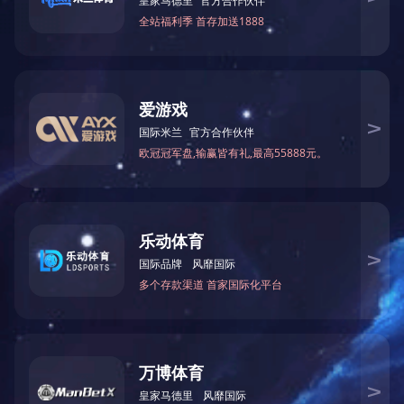
程发现的不足
2025
PPP咨询
成果的转化和
设备监理
联系我们
Contact us
本文系原创
电话：0471-5223613
投诉电话：0471-5223607
邮箱：imzs@imzs.com.cn
网址：/
地址：内蒙古自治区呼和浩特市赛罕区鄂尔
多斯东街12号银联大厦10层