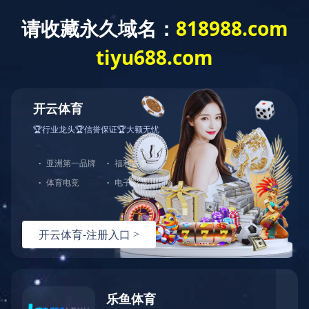
足球篮球官方直播
关于我们
新闻动态
平台