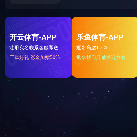
电话：0471-5223613
投诉电话：0471-5223607
邮箱：imzs@imzs.com.cn
网址：/
地址：内蒙古自治区呼和浩特市赛罕区鄂尔
多斯东街12号银联大厦10层