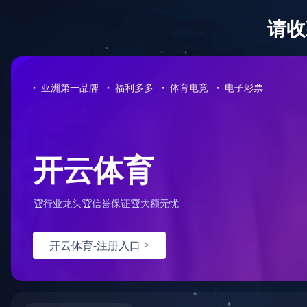
足球篮球官方直播
关于我们
新闻动态
平台