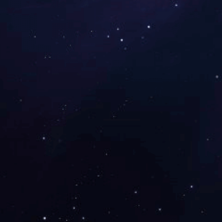
足球篮球官方直播平台
Copyright © 2002-2025 华体会体育 All rights reserved.
蒙ICP备2022002449号-1