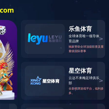
节能环保
专家登记
人才招聘