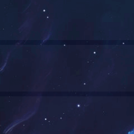
招标公告
中国邮政集团有限公司内蒙古自治区呼和浩特邮区中心
发布时间：2025-12-08 浏
内蒙古中实工程招标咨询有限责任公司受中国邮政集团有限公司
限公司内蒙古自治区呼和浩特邮区中心劳动保护用品采购项目(采购编号：
现对本项目进行单一来源采前公示，公示内容如下：
（1）采购项目名称
中国邮政集团有限公司内蒙古自治区呼和浩特邮区中心劳动保护
（2）采购内容
中国邮政集团有限公司内蒙古自治区呼和浩特邮区中心劳动保护