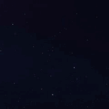
面形式（加盖公章）实名反馈。
内蒙古中实工程招标咨询有限责任公司
2025年12月08日
保
/
专家登记
/
人才招聘