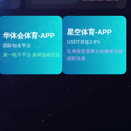
全部交付甲方或者按照甲方指定的时间、批次交付标的
）报名参与投标，依据中国邮政集团有限公司内蒙古
的汇报》及招标人采购管理办法等相关规定，本项目