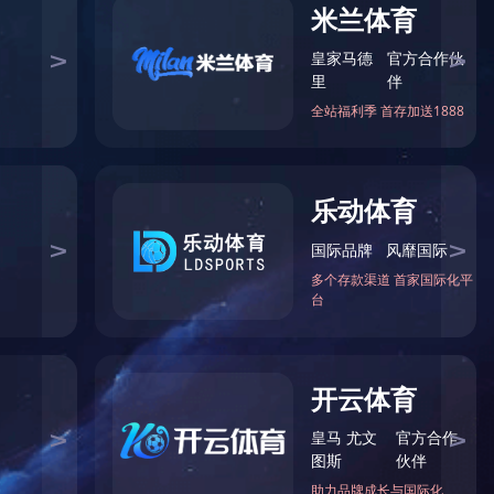
当前位置：
首页
>>招标采购>>招标公告
劳动保护用品采购项目单一来源采前公示
览量：
342
次
内蒙古自治区呼和浩特邮区中心的委托，对中国邮政
ZS-YZHY-H-2025-1004）进行单一来源采
用品采购项目
用品采购项目
，具体详见采购文件。