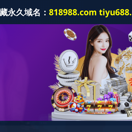
招标采购
工程咨询
项目管理