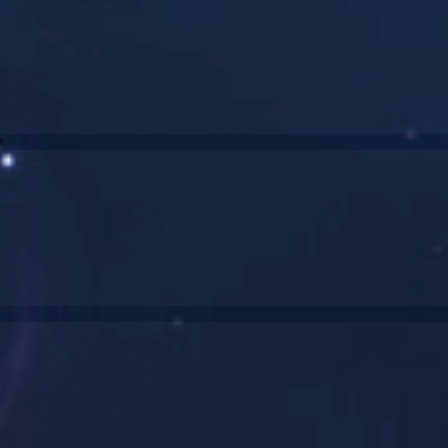
招标公司新闻
咨询成果奖获奖公
发布时间：2023-03-06 浏览
2023
年
1
月
29
日，内蒙古工程咨询协会开始组织开展《
公司积极响应和支持协会工作，由总工办组织统一报
告、
PPP
项目绩效评价、应对气候变化、循环化改造实
个三等奖，目前已公示。
在这里，我们把这份沉甸甸的荣誉分享给大家以共勉