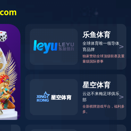
节能环保
专家登记
人才招聘