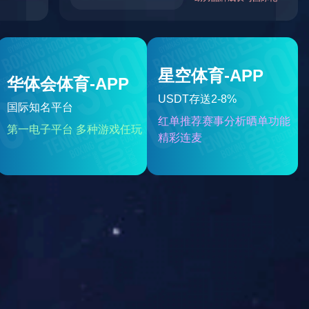
能力，提高咨询执业人员服务质量和咨询成果
询服务的专业实力和技术水平，这份荣誉也将
树旌帜、立幡旗。