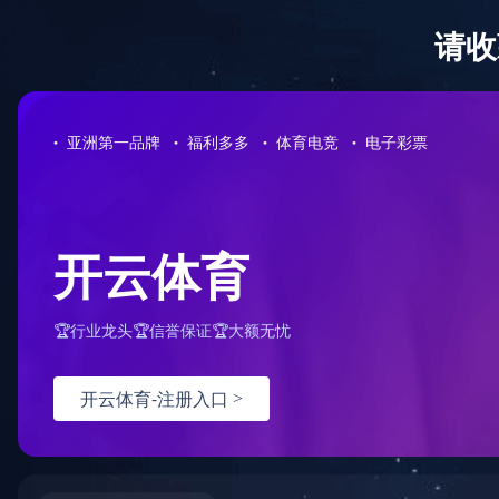
足球篮球官方直播
关于我们
新闻动态
平台