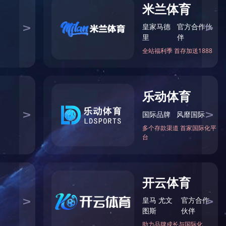
当前位置：
首页
>>关于我们>>公司资质
质证书
>>