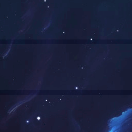
公司资质
央投资项目招标代理机构甲级资…
工程招标代理机构甲级资