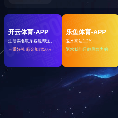
联系我们
联系我们
Contact us
电话：0471-5223613
投诉电话：0471-5223607
邮箱：imzs@imzs.com.cn
网址：/
地址：内蒙古自治区呼和浩特市赛罕区鄂尔
多斯东街12号银联大厦10层