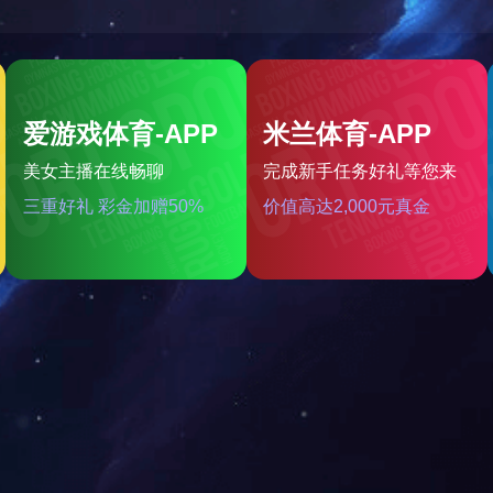
工程咨询甲级资格证书
工程咨询乙级资格证
工程项目管理资格证书
设备监理单位资格证