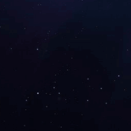
足球篮球官方直播平台
Copyright © 2002-2025 华体会体育 All rights reserved.
蒙ICP备2022002449号-1
本网
LEJING.COM
|
完美体育
|
开云足球
|
开云集团有限公司
|
开