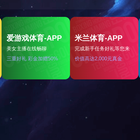
<<
>>