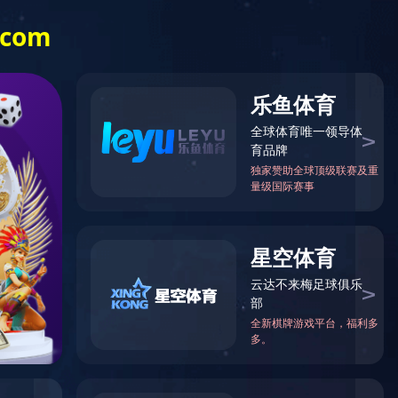
节能环保
专家登记
人才招聘