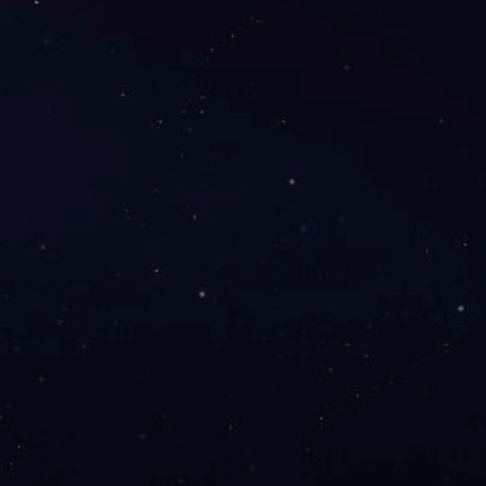
保
/
专家登记
/
人才招聘
12号银联大厦10层
中实咨询集团
官网手机版
用。
线登录
|
开云官方app下载站
|
完美体育官网登录
|