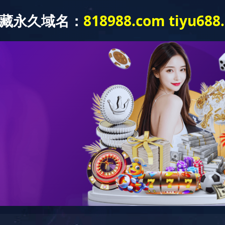
招标采购
工程咨询
项目管理