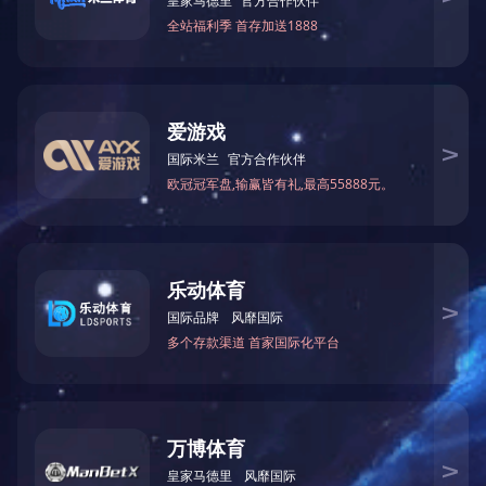
工程咨
工程造价
招标代
二、公
工程造
联系我们
Contact us
全过程
财政预
电话：0471-5223613
内蒙古
投诉电话：0471-5223607
邮箱：imzs@imzs.com.cn
三、组
网址：/
公司下
地址：内蒙古自治区呼和浩特市赛罕区鄂尔
四、人
多斯东街12号银联大厦10层
公司具
册造价工程师
一级建模师
同时组