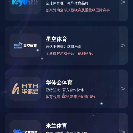
今天是：2026年8月8日 星期六
公司简介
项目管理
Project Management
内蒙古
一、业
公司简介
公司业
资质荣誉
项目管
工验收手续
行业地位
工程造
专业团队
审核、竣工
工程监
华体会体育