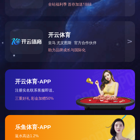
足球篮球官方直播平台
/
关于我们
Copyright © 2002-2025 华体会体育 All rights reserved.
蒙ICP备2022002449号-1