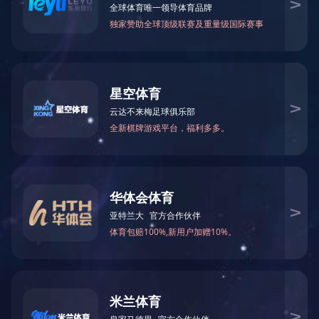
今天是：2026年8月7日 星期五
设备监理
工程咨询
Project Consultancy
规划
项目咨询
评估咨询
全过程咨询
可行性研究