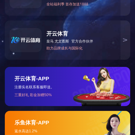
足球篮球官方直播平台
/
关于我们
Copyright © 2002-2025 华体会体育 All rights reserved.
蒙ICP备2022002449号-1