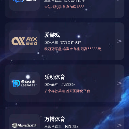
通知公告
文化活动
联系我们
Contact us
电话：0471-5223613
投诉电话：0471-5223607
邮箱：imzs@imzs.com.cn
网址：/
地址：内蒙古自治区呼和浩特市赛罕区鄂尔
多斯东街12号银联大厦10层