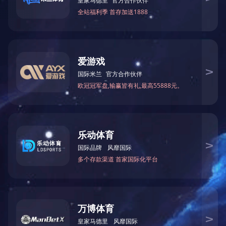
2024年端
通知公告
2024年“
文化活动
2024年清
2024年春
联系我们
2024年元
Contact us
2023年“
电话：0471-5223613
投诉电话：0471-5223607
2023年端
邮箱：imzs@imzs.com.cn
2023年“
网址：/
地址：内蒙古自治区呼和浩特市赛罕区鄂尔
多斯东街12号银联大厦10层