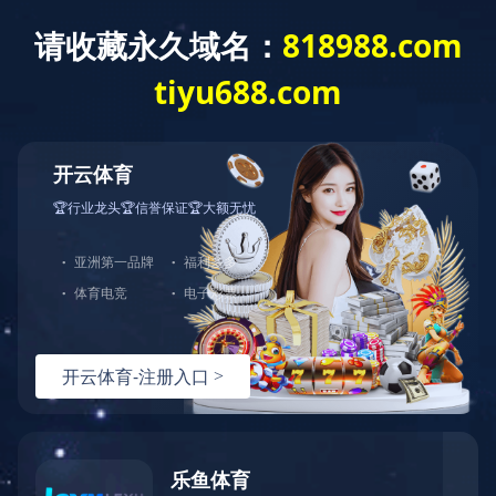
足球篮球官方直播
关于我们
新闻动态
平台