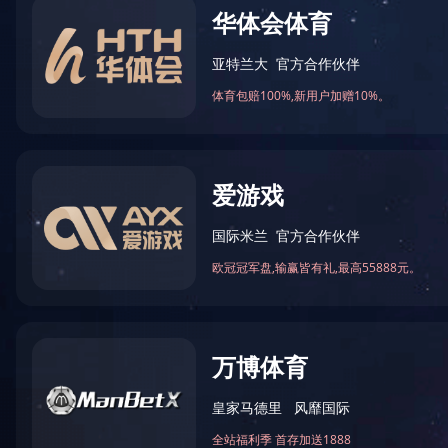
今天是：2026年8月7日 星期五
新闻动态
News
集团新闻
招标公司新闻
节能公司新闻
项目公司新闻
分公司新闻