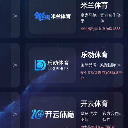
当前位置：
首页
>>新闻动态>>项目公司新闻
级
组织的“2024年度第一批工程造价咨询企业信用”申报，获
来，遵循中国工程造价管理协会对造价咨询企…
年度内蒙古自治区第四届“优秀工程造价成果奖”评选活动中，
造项目维邦佳苑二期工程”项目荣获竣工结算类…