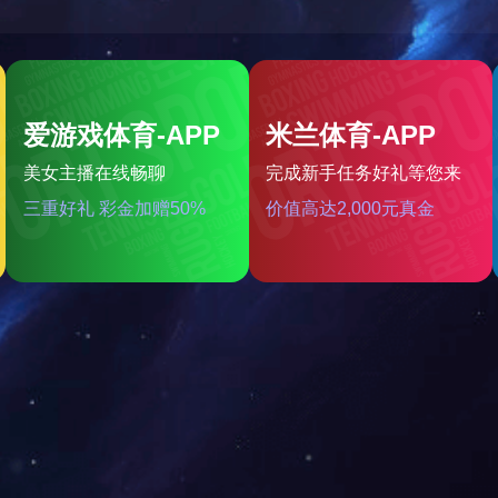
我司闫淑敏获得《内蒙古自治区第三届
2021-11-02
10833
次
2021年10月23日，由内蒙古自治区工
区第三届“慧云杯”工程造价从业人员业务
<<
>>