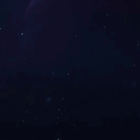
/
关于我们
/
新闻动态
/
招标采购
/
工程咨询
/
项目管理
/
节能环
电话：0471-5223613 投诉电话：0471-5223607
邮箱：imzs@imzs.com.cn 网址：/
地址：内蒙古自治区呼和浩特市赛罕区鄂尔多斯东街