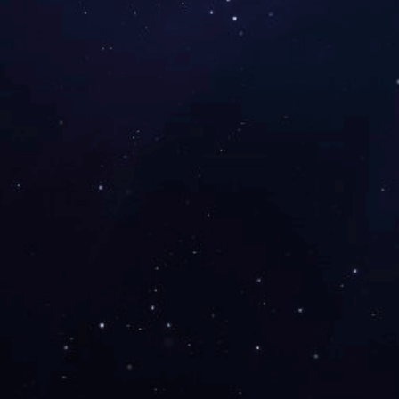
足球篮球官方直播平台
Copyright © 2002-2025 华体会体育 All rights reserved.
蒙ICP备2022002449号-1