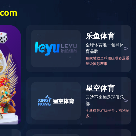
节能环保
专家登记
人才招聘