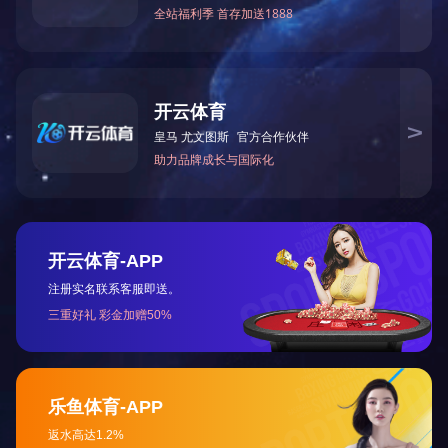
足球篮球官方直播平台
/
关于我们
Copyright © 2002-2025 华体会体育 All rights reserved.
蒙ICP备2022002449号-1