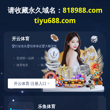
足球篮球官方直播
关于我们
新闻动态
平台